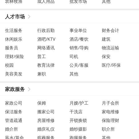
农林牧渔
成人用品
批发市场
其他
人才市场
生活服务
行政后勤
事业单位
财务会计
休闲娱乐
酒吧/KTV
酒店/餐饮
建筑
服务员
网络通讯
销售/导购
物流运输
理财/保险
普工
司机
保安
校园
教育法律
公关/客服
医疗/环保
美容美发
兼职
其他
家政服务
家政公司
保姆
月嫂/护工
月子会所
保洁服务
搬家公司
干洗店
家电维修
管道疏通
房屋维修
开锁换锁
保险理财
婚介所
婚庆礼仪
婚纱摄影
职介所
风水/算命
殡葬服务
跑腿服务
其他