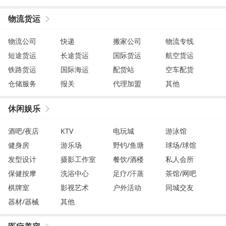
物流货运
物流公司
快递
搬家公司
物流专线
短途货运
长途货运
国际货运
航空货运
铁路货运
国际海运
配货站
空车配货
仓储服务
报关
代理加盟
其他
休闲娱乐
酒吧/夜店
KTV
电玩城
游泳馆
健身房
游乐场
野钓/鱼塘
球场/球馆
发型设计
摄影工作室
餐饮/酒楼
私人会所
保健按摩
洗浴中心
足疗/汗蒸
茶馆/网吧
棋牌室
影视艺术
户外活动
同城交友
器材/器械
其他